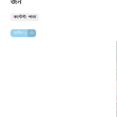
জন
কন্টেন্ট: পাতা
ফাইল ১