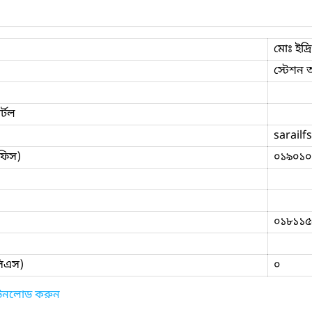
মোঃ ইদ্
স্টেশন অ
্টল
sarail
ফিস)
০১৯০১০
০১৮১১৫
িসিএস)
০
াউনলোড করুন