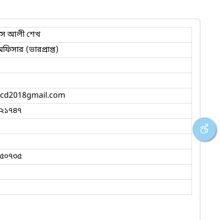
রিস আলী শেখ
ফিসার (ভারপ্রাপ্ত)
fscd2018gmail.com
২১৭৪৭
৫০৭৩৫