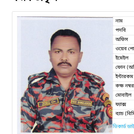
নাম
পদবি
অফিস
ওয়েব পোর
ইমেইল
ফোন (অ
ইন্টারকম
কক্ষ নম্বর
মোবাইল
ফ্যাক্স
ব্যাচ (ব
ভিকার্ড ড